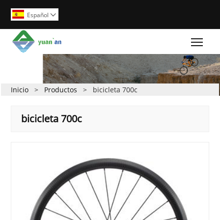
Español

Togg
Inicio
>
Productos
>
bicicleta 700c
bicicleta 700c