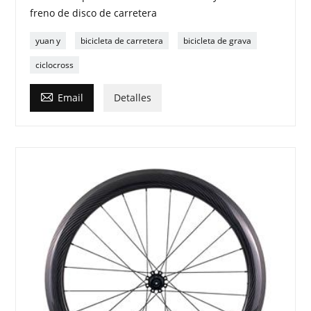
freno de disco de carretera
yuan y
bicicleta de carretera
bicicleta de grava
ciclocross

Email
Detalles