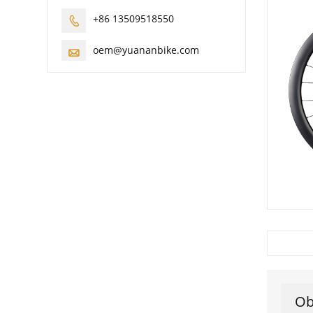
+86 13509518550

oem@yuananbike.com

Ob