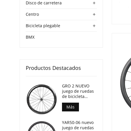
+
Disco de carretera
+
Centro
+
Bicicleta plegable
BMX
Productos Destacados
GRO 2 NUEVO
juego de ruedas
de bicicleta
Gravel con
patrón forjado 45
Más
mm de
profundidad 24
YAR50-06 nuevo
mm de ancho
juego de ruedas
interno