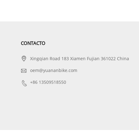
CONTACTO

Xingqian Road 183 Xiamen Fujian 361022 China

oem@yuananbike.com

+86 13509518550