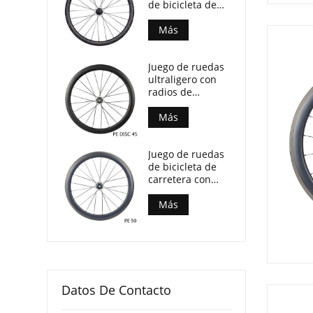
de bicicleta de
freno de llanta
de tejido de
Más
carbono UD X 50
mm de
Juego de ruedas
profundidad 29
ultraligero con
mm de ancho
radios de
carbono PE DISC
45 con
Más
rodamiento de
cerámica solo
Juego de ruedas
1280g
de bicicleta de
carretera con
cojinete de
cerámica de
Más
freno de llanta
de radios de
carbono 700C
Datos De Contacto