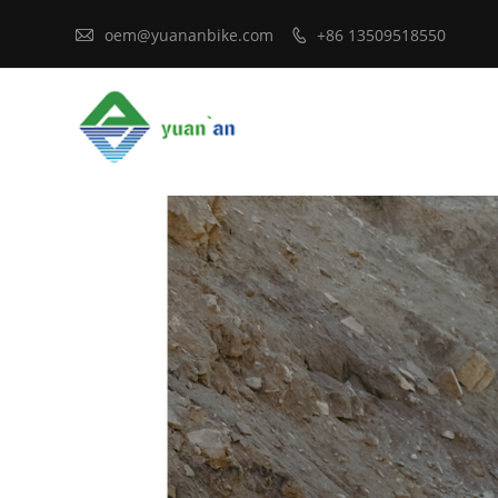

oem@yuananbike.com
+86 13509518550
