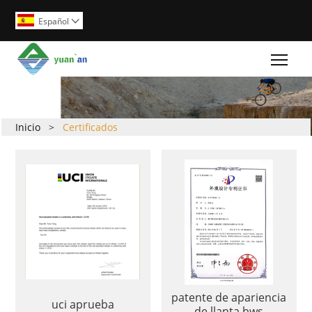
Español

Togg
Inicio
>
Certificados
patente de apariencia
uci aprueba
de llanta bws