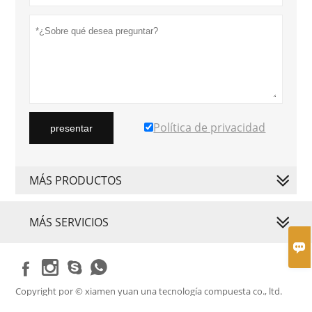
Política de privacidad
presentar
MÁS PRODUCTOS
MÁS SERVICIOS





Copyright por © xiamen yuan una tecnología compuesta co., ltd.
Correo electrónico: sales@yuananbike.com.