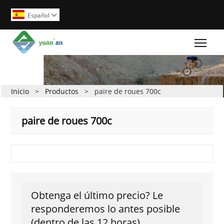
Español

Togg
Inicio
>
Productos
>
paire de roues 700c
paire de roues 700c
Obtenga el último precio? Le
responderemos lo antes posible
(dentro de las 12 horas)