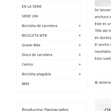
EN LA SERIE
Se lanzan
SERIE UNI
anchura i
Este es u
+
Bicicleta de carretera
70% del t
+
BICICLETA MTB
en dureza
El ancho 
+
Gravel Bike
neumático
+
Disco de carretera
Esta rued
+
Centro
+
Bicicleta plegable
Anterio

BMX
Productos Destacados
Ob