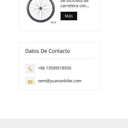
de bicicleta de
carretera con
cojinete de
cerámica de
Más
freno de llanta
de radios de
carbono 700C
Datos De Contacto
+86 13509518550

oem@yuananbike.com
